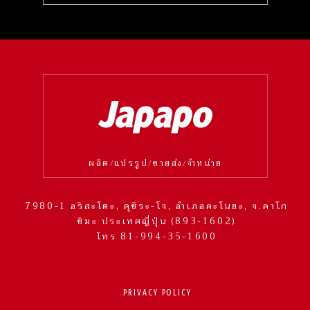
ผลิต/แปรรูป/ขายส่ง/จำหน่าย
7980-1 อริสะโตะ, คุชิระ-โจ, อำเภอคะโนยะ, จ.คาโก
ชิมะ ประเทศญี่ปุ่น (893-1602)
โทร 81-994-35-1600
PRIVACY POLICY